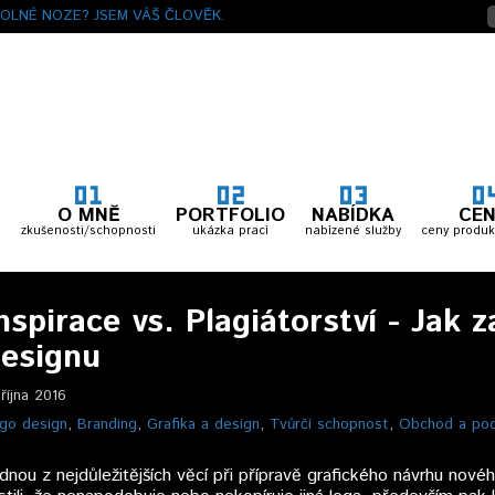
OLNÉ NOZE? JSEM VÁŠ ČLOVĚK.
O MNĚ
PORTFOLIO
NABÍDKA
CEN
zkušenosti/schopnosti
ukázka prací
nabízené služby
ceny produk
nspirace vs. Plagiátorství - Jak
esignu
.října 2016
go design
,
Branding
,
Grafika a design
,
Tvůrčí schopnost
,
Obchod a pod
dnou z nejdůležitějších věcí při přípravě grafického návrhu nové