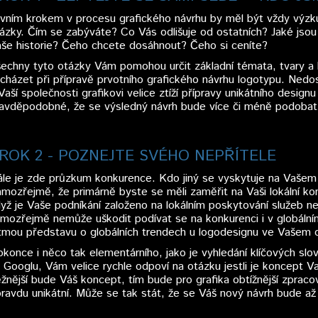
vním krokem v procesu grafického návrhu by měl být vždy výzku
ázky. Čím se zabýváte? Co Vás odlišuje od ostatních? Jaké jsou
še historie? Čeho chcete dosáhnout? Čeho si ceníte?
echny tyto otázky Vám pomohou určit základní témata, tvary a 
cházet při přípravě prvotního grafického návrhu logotypu. Nedost
Vaší společnosti grafikovi velice ztíží přípravy unikátního desi
avděpodobné, že se výsledný návrh bude více či méně podobat ji
ROK 2 - POZNEJTE SVÉHO NEPŘÍTELE
le je zde průzkum konkurence. Kdo jiný se vyskytuje na Vašem c
mozřejmě, že primárně byste se měli zaměřit na Vaši lokální ko
yž je Vaše podníkání založeno na lokálním poskytování služeb ne
mozřejmě nemůže uškodit podívat se na konkurenci i v globální
tmou představu o globálních trendech u logodesignu ve Vašem o
konce i něco tak elementárního, jako je vyhledání klíčových slov 
 Googlu, Vám velice rychle odpoví na otázku jestli je koncept 
žnější bude Váš koncept, tím bude pro grafika obtížnější zpraco
ravdu unikátní. Může se tak stát, že se Váš nový návrh bude až p