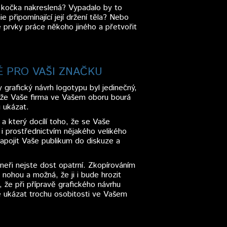
e kočka nakreslená? Vypadalo by to
e připomínající její držení těla? Nebo
é prvky práce někoho jiného a přetvořit
É PRO VAŠI ZNAČKU
 grafický návrh logotypu byl jedinečný,
, že Vaše firma ve Vašem oboru bourá
u ukázat.
a který docílí toho, že se Vaše
 i prostřednictvím nějakého velikého
zapojit Vaše publikum do diskuze a
eři nejste dost opatrní. Zkopírováním
nohou a možná, že ji i bude hrozit
 že při přípravě grafického návrhu
e ukázat trochu osobitosti ve Vašem