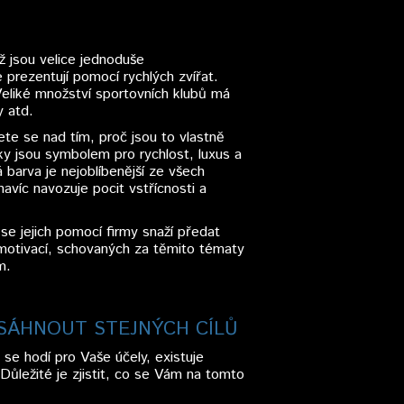
ž jsou velice jednoduše
 prezentují pomocí rychlých zvířat.
Veliké množství sportovních klubů má
y atd.
ete se nad tím, proč jsou to vlastně
y jsou symbolem pro rychlost, luxus a
 barva je nejoblíbenější ze všech
navíc navozuje pocit vstřícnosti a
se jejich pomocí firmy snaží předat
 motivací, schovaných za těmito tématy
m.
OSÁHNOUT STEJNÝCH CÍLŮ
se hodí pro Vaše účely, existuje
Důležité je zjistit, co se Vám na tomto