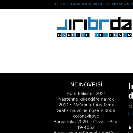
HLEDÁTE GRAFIKA A WEBDESIGNERA NA V
I
NEJNOVĚJŠÍ
d
Pour Féliciter 2021
Nástěnné kalendáře na rok
2021 s Vašimi fotografiemi
12
Grafik na volné noze v době
Lo
koronavirové
Barva roku 2020 – Classic Blue
19-4052
Je