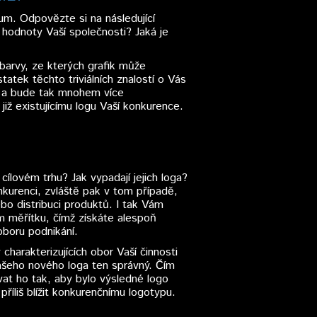
m. Odpovězte si na následující
 hodnoty Vaší společnosti? Jaká je
barvy, ze kterých grafik může
atek těchto triviálních znalostí o Vás
gnu a bude tak mnohem více
ž existujícímu logu Vaší konkurence.
ílovém trhu? Jak vypadají jejich loga?
nkurenci, zvláště pak v tom případě,
bo distribuci produktů. I tak Vám
m měřítku, čímž získáte alespoň
boru podnikání.
charakterizujících obor Vaší činnosti
Vašeho nového loga ten správný. Čím
vat ho tak, aby bylo výsledné logo
říliš blížit konkurenčnímu logotypu.