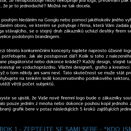
istili, že nenapodobuje nebo nekopíruje jiná loga, především pak
, že je to jednoduché? Možná ne tak docela.
ž pouhým hledáním na Googlu nebo pomocí jakéhokoliv jiného vyhle
daném oboru, ve kterém se pohybuje i firma, která Vám zadala 
ga stávajícího, se o stejný druh zákazníků uchází desítky fire
velice podobným brandingem.
zi těmito konkurenčními koncepty najdete naprosto úžasné logo
 potřebujete. Jak ale postupovat dál? Kolik si toho z nalezenéh
ane plagiátorství nebo dokonce krádež? Každý design, stejně ta
existují ve vzduchoprázdnu. Všichni designeři, grafici a kreativci 
yž o tom někdy ani sami neví. Tato skutečnost se muže stát pro
hybujete na tenkém ledě konzervativního podnikového sektoru,
utěží větší počet subjektů.
yste se ujistili, že Vaše nové firemní logo bude o zákazníky sou
alo pouze jedním z mnoha nebo dokonce pouhou kopií jednoho z
braný grafik bere v potaz následujících 5 kroků zajišťujících je
ROK 1 - ZEPTEJTE SE SAMI SEBE - "KDO JS