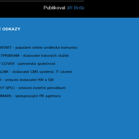
Publikoval
Jiří Brda
Í ODKAZY
NTART - populární online umělecká komunita
KYPRIBRAM - dodavatel tiskových služeb
-COVER - partnerská společnost
LINK - dodavatel CMS systémů, IT zázemí
 - smluvní dodavatel HW a SW
Ý SPOJ - smluvní inzerční periodikum
MARK - spolupracující PR agentura