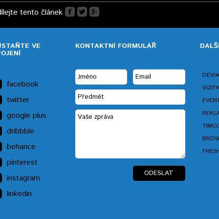
ílejte tento článek
ŮSTAŇTE VE
KONTAKTNÍ FORMULÁŘ
DALŠ
POJENÍ
DEVIA
facebook
VIZIT
twitter
EVENT
REKLA
google plus
TIMCO
dribbble
BRDSK
behance
FRESH
pinterest
instagram
linkedin