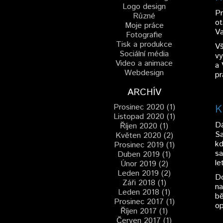
Logo design
Pr
Různé
ot
Moje práce
Va
Fotografie
Tisk a produkce
Vš
Sociální média
vy
Video a animace
a 
Webdesign
pr
ARCHÍV
Prosinec 2020 (1)
K
Listopad 2020 (1)
Dá
Říjen 2020 (1)
Sa
Květen 2020 (2)
kd
Prosinec 2019 (1)
sa
Duben 2019 (1)
le
Únor 2019 (2)
Leden 2019 (2)
Do
Záři 2018 (1)
na
Leden 2018 (1)
bě
Prosinec 2017 (1)
op
Říjen 2017 (1)
Červen 2017 (1)