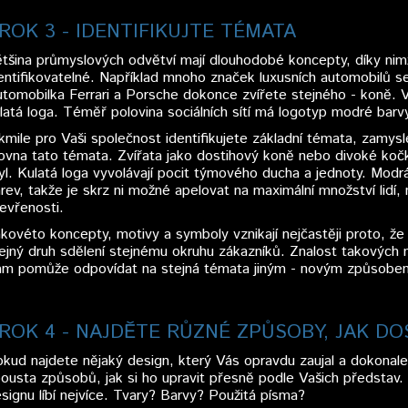
ROK 3 - IDENTIFIKUJTE TÉMATA
tšina průmyslových odvětví mají dlouhodobé koncepty, díky nim
entifikovatelné. Například mnoho značek luxusních automobilů se
tomobilka Ferrari a Porsche dokonce zvířete stejného - koně. 
latá loga. Téměř polovina sociálních sítí má logotyp modré barv
kmile pro Vaši společnost identifikujete základní témata, zamysl
ovna tato témata. Zvířata jako dostihový koně nebo divoké kočk
yl. Kulatá loga vyvolávají pocit týmového ducha a jednoty. Modrá
rev, takže je skrz ni možné apelovat na maximální množství lidí, 
evřenosti.
kovéto koncepty, motivy a symboly vznikají nejčastěji proto, že 
ejný druh sdělení stejnému okruhu zákazníků. Znalost takových
m pomůže odpovídat na stejná témata jiným - novým způsobe
ROK 4 - NAJDĚTE RŮZNÉ ZPŮSOBY, JAK D
kud najdete nějaký design, který Vás opravdu zaujal a dokonale 
ousta způsobů, jak si ho upravit přesně podle Vašich představ. 
signu líbí nejvíce. Tvary? Barvy? Použitá písma?