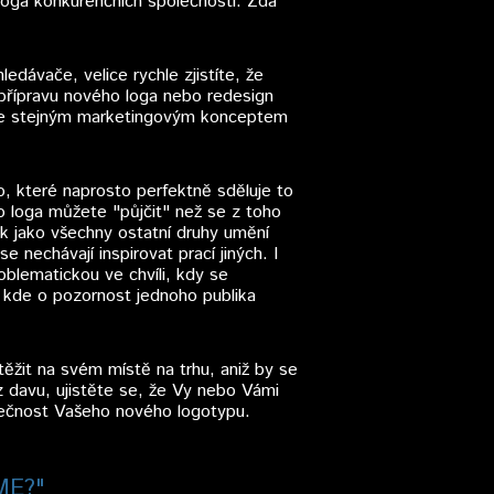
 loga konkurenčních společností. Zdá
dávače, velice rychle zjistíte, že
přípravu nového loga nebo redesign
m se stejným marketingovým konceptem
, které naprosto perfektně sděluje to
o loga můžete "půjčit" než se z toho
k jako všechny ostatní druhy umění
se nechávají inspirovat prací jiných. I
blematickou ve chvíli, kdy se
 kde o pozornost jednoho publika
těžit na svém místě na trhu, aniž by se
 davu, ujistěte se, že Vy nebo Vámi
dinečnost Vašeho nového logotypu.
ME?"