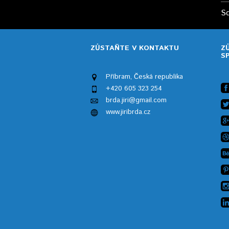
Sd
ZŮSTAŇTE V KONTAKTU
Z
S
Příbram, Česká republika
+420 605 323 254
brda.jiri@gmail.com
www.jiribrda.cz