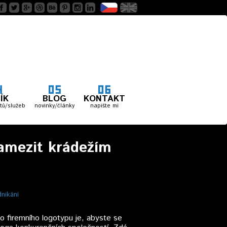
ÍK
BLOG
KONTAKT
tů/služeb
novinky/články
napište mi
 zamezit krádežím
nikání
ho firemního logotypu je, abyste se