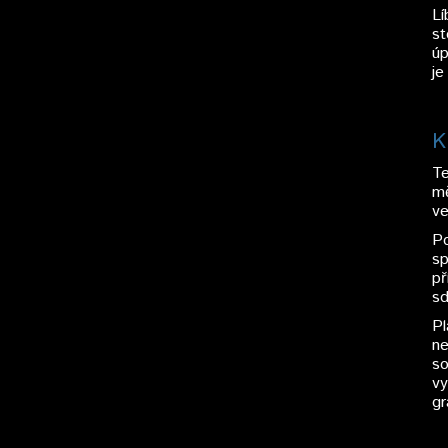
Lí
st
úp
je
K
Te
mě
ve
Po
sp
př
sd
Pl
ne
so
vy
gr