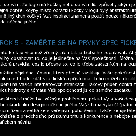
bí se vám, že logo má kočku, nebo se vám líbí způsob, jakým j
ejně dobře, kdyby místo obrázku kočky v logu byly abstraktní lini
lně jiný druh kočky? Vzít inspiraci znamená použít pouze někter
 do něčeho jiného.
ROK 5 - ZAMĚŘTE SE NA PRVKY SPECIFICK
nto krok je více než zřejmý, ale i tak je třeba ho zopakovat. Aby
l by obsahovat to, co je jedinečné na Vaší společnosti. Možná
škerá pravidla, což je přesně to, co je třeba zákazníkům na log
užitím nějakého tématu, který přesně vystihuje Vaši společnost 
olečnost bude zdát více lidská a přístupná. Toho můžete docílit
íběhu na Vašich internetových stránkách. Takový příběh donutí 
ílet hodnoty a témata Vaší společnosti již od samého začátku.
agiátorství může být vážným problémem, pokud Vy a Vaši design
bo ukradením designu někoho jiného Vaše firma vykročí špatnou 
udní řízení a setká se s veřejným pohoršením. Takže se ujistěte,
cházíte z předchozího průzkumu trhu a konkurence a nebojte s
afickém návrhu.