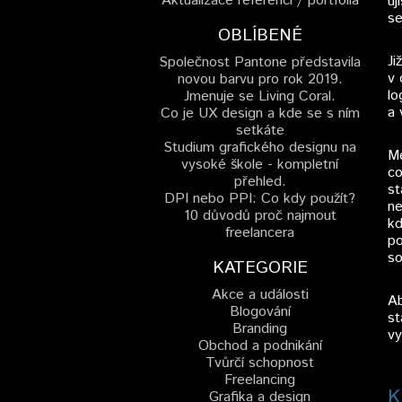
Aktualizace referencí / portfolia
uj
se
OBLÍBENÉ
Ji
Společnost Pantone představila
v 
novou barvu pro rok 2019.
lo
Jmenuje se Living Coral.
a 
Co je UX design a kde se s ním
setkáte
Studium grafického designu na
Me
vysoké škole - kompletní
co
přehled.
st
DPI nebo PPI: Co kdy použít?
ne
10 důvodů proč najmout
kd
freelancera
po
so
KATEGORIE
Akce a události
Ab
Blogování
st
Branding
vy
Obchod a podnikání
Tvůrčí schopnost
Freelancing
K
Grafika a design