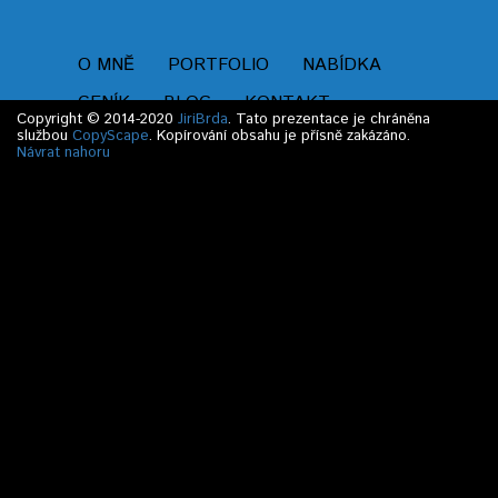
O MNĚ
PORTFOLIO
NABÍDKA
CENÍK
BLOG
KONTAKT
Copyright © 2014-2020
JiriBrda
. Tato prezentace je chráněna
službou
CopyScape
. Kopírování obsahu je přísně zakázáno.
Návrat nahoru