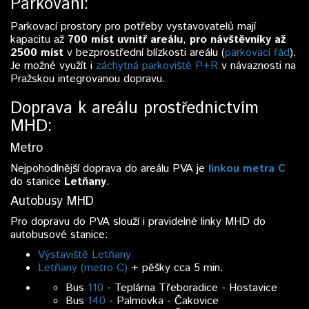
Parkování:
Parkovací prostory pro potřeby vystavovatelů mají
kapacitu až
700 míst uvnitř areálu
,
pro návštěvníky až
2500 míst
v bezprostřední blízkosti areálu (
parkovací řád
).
Je možné využít i
záchytná parkoviště P+R
v návaznosti na
Pražskou integrovanou dopravu.
Doprava k areálu prostřednictvím
MHD:
Metro
Nejpohodlnější doprava do areálu PVA je
linkou metra C
do stanice
Letňany
.
Autobusy MHD
Pro dopravu do PVA slouží i pravidelné linky MHD do
autobusové stanice:
Výstaviště Letňany
Letňany (metro C)
+ pěšky cca 5 min.
Bus
110
- Teplárna Třeboradice - Hostavice
Bus
140
- Palmovka - Čakovice