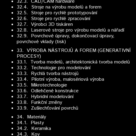
32.3. CAD/CAM hardware
32.4. Stroje na výrobu modelů a forem
32.5. Stroje pro rychlé prototypování
32.6. Stroje pro rychlé zpracování
32.7. Výrobci 3D tiskáren
32.8. Laserové stroje pro výrobu modelů a nářadí
32.9. Povrchové úpravy, dokončovací úpravy,
povrchové vklady (tisk)
33.
VÝROBA NÁSTROJŮ A FOREM (GENERATIVNÍ
PROCESY)
33.1. Tvorba modelů, architektonická tvorba modelů
33.2. Technologie pro modelování
33.3. Rychlá tvorba nástrojů
33.4. Pilotní výroba, malosériová výroba
33.5. Mikrotechnologie
33.6. Odlehčené konstrukce
33.7. Hybridní modelování
33.8. Funkční změny
33.9. Zušlechťování povrchů
34.
Materiály
34.1. Plasty
34.2. Keramika
34.3. Kov