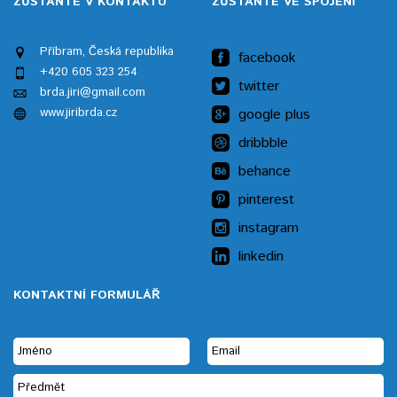
ZŮSTAŇTE V KONTAKTU
ZŮSTAŇTE VE SPOJENÍ
Příbram, Česká republika
facebook
+420 605 323 254
twitter
brda.jiri@gmail.com
www.jiribrda.cz
google plus
dribbble
behance
pinterest
instagram
linkedin
KONTAKTNÍ FORMULÁŘ