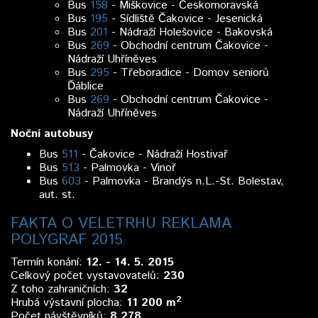
Bus
158
- Miškovice - Českomoravská
Bus
195
- Sídliště Čakovice - Jesenická
Bus
201
- Nádraží Holešovice - Bakovská
Bus
269
- Obchodní centrum Čakovice -
Nádraží Uhříněves
Bus
295
- Třeboradice - Domov seniorů
Ďáblice
Bus
269
- Obchodní centrum Čakovice -
Nádraží Uhříněves
Noční autobusy
Bus
511
- Čakovice - Nádraží Hostivař
Bus
513
- Palmovka - Vinoř
Bus
603
- Palmovka - Brandýs n.L.-St. Bolestav,
aut. st.
FAKTA O VELETRHU REKLAMA
POLYGRAF 2015
Termín konání:
12. - 14. 5. 2015
Celkový počet vystavovatelů:
230
Z toho zahraničních:
32
2
Hrubá výstavní plocha:
11 200 m
Počet návštěvníků:
8 278