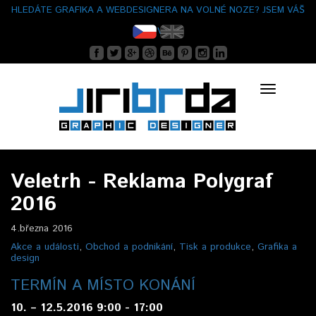
HLEDÁTE GRAFIKA A WEBDESIGNERA NA VOLNÉ NOZE? JSEM VÁŠ
ČLOVĚK.
Toggle
navigatio
Veletrh - Reklama Polygraf
2016
4.března 2016
Akce a události
,
Obchod a podnikání
,
Tisk a produkce
,
Grafika a
design
TERMÍN A MÍSTO KONÁNÍ
10. – 12.5.2016 9:00 - 17:00