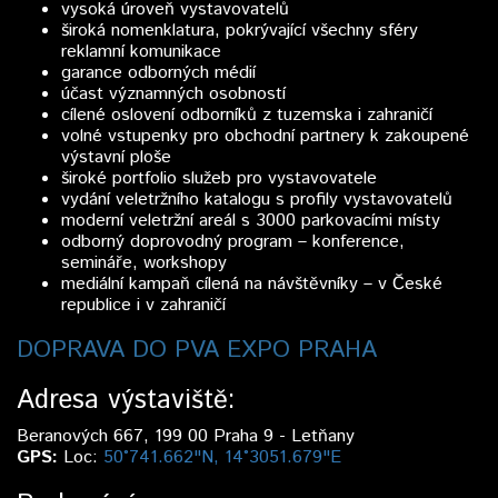
vysoká úroveň vystavovatelů
široká nomenklatura, pokrývající všechny sféry
reklamní komunikace
garance odborných médií
účast významných osobností
cílené oslovení odborníků z tuzemska i zahraničí
volné vstupenky pro obchodní partnery k zakoupené
výstavní ploše
široké portfolio služeb pro vystavovatele
vydání veletržního katalogu s profily vystavovatelů
moderní veletržní areál s 3000 parkovacími místy
odborný doprovodný program – konference,
semináře, workshopy
mediální kampaň cílená na návštěvníky – v České
republice i v zahraničí
DOPRAVA DO PVA EXPO PRAHA
Adresa výstaviště:
Beranových 667, 199 00 Praha 9 - Letňany
GPS:
Loc:
50°741.662"N, 14°3051.679"E